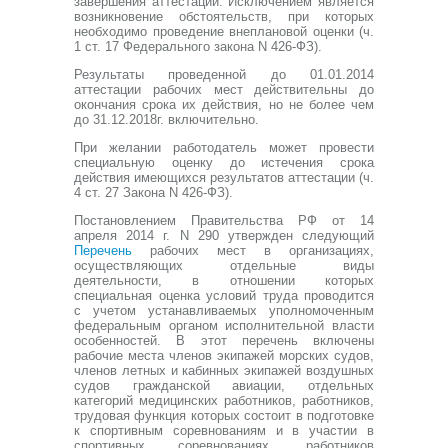
завершения аттестации. Исключением является
возникновение обстоятельств, при которых
необходимо проведение внеплановой оценки (ч.
1 ст. 17 Федерального закона N 426-ФЗ).
Результаты проведенной до 01.01.2014
аттестации рабочих мест действительны до
окончания срока их действия, но не более чем
до 31.12.2018г. включительно.
При желании работодатель может провести
специальную оценку до истечения срока
действия имеющихся результатов аттестации (ч.
4 ст. 27 Закона N 426-ФЗ).
Постановлением Правительства РФ от 14
апреля 2014 г. N 290 утвержден следующий
Перечень
рабочих мест в организациях,
осуществляющих отдельные виды
деятельности, в отношении которых
специальная оценка условий труда проводится
с учетом устанавливаемых уполномоченным
федеральным органом исполнительной власти
особенностей. В этот перечень включены
рабочие места членов экипажей морских судов,
членов летных и кабинных экипажей воздушных
судов гражданской авиации, отдельных
категорий медицинских работников, работников,
трудовая функция которых состоит в подготовке
к спортивным соревнованиям и в участии в
спортивных соревнованиях, работников