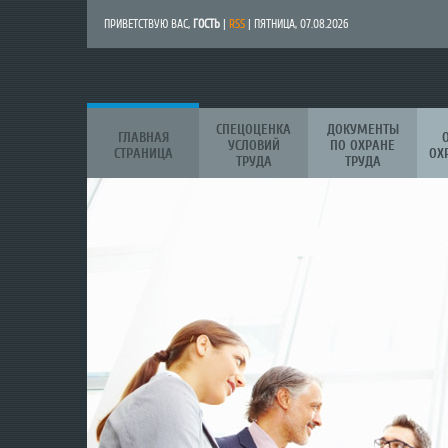
ПРИВЕТСТВУЮ ВАС
,
ГОСТЬ
|
RSS
| ПЯТНИЦА, 07.08.2026
СПЕЦОЦЕНКА
ДОКУМЕНТЫ
ГЛАВНАЯ
УСЛОВИЙ
ПО ОХРАНЕ
СТРАНИЦА
ОХ
ТРУДА
ТРУДА