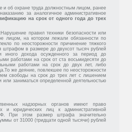
е и об охране труда должностным лицом, ранее
наказанию за аналогичное административное
лификацию на срок от одного года до трех
:
Нарушение правил техники безопасности или
ое лицом, на котором лежали обязанности по
лекло по неосторожности причинение тяжкого
ся штрафом в размере до двухсот тысяч рублей
и иного дохода осужденного за период до
ыми работами на срок от ста восьмидесяти до
ельными работами на срок до двух лет, либо
а.
То же деяние, повлекшее по неосторожности
нием свободы на срок до трех лет с лишением
и или заниматься определенной деятельностью
твенных надзорных органов имеют право
ых и юридических лиц к административной
Ф. При этом размер штрафа значительно
суммы от 31000 (тридцати одной тысячи) рублей