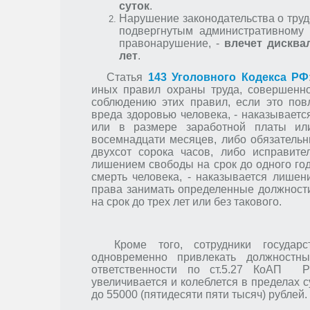
суток
.
Нарушение законодательства о труд
подвергнутым административному 
правонарушение, -
влечет дисква
лет
.
Статья
143 Уголовного Кодекса РФ
иных правил охраны труда, совершенн
соблюдению этих правил, если это пов
вреда здоровью человека, - наказывает
или в размере заработной платы ил
восемнадцати месяцев, либо обязательн
двухсот сорока часов, либо исправит
лишением свободы на срок до одного год
смерть человека, - наказывается лише
права занимать определенные должност
на срок до трех лет или без такового.
Кроме того, сотрудники государс
одновременно привлекать должностн
ответственности по ст.5.27 КоАП
Р
увеличивается и колеблется в пределах 
до 55000 (пятидесяти пяти тысяч) рублей.